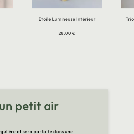
Etoile Lumineuse Intérieur
Tri
28,00 €
un petit air
égulière et sera parfaite dans une