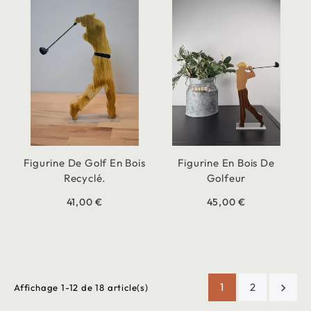
Figurine De Golf En Bois
Figurine En Bois De
Recyclé.
Golfeur
41,00 €
45,00 €
1
2

Affichage 1-12 de 18 article(s)