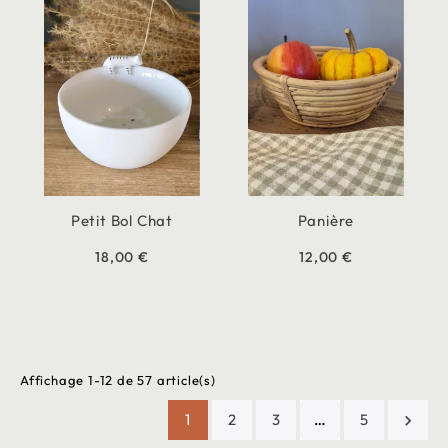
Petit Bol Chat
Panière
18,00 €
12,00 €
Affichage 1-12 de 57 article(s)
1
2
3
…
5
