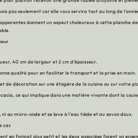
e pour pouvoir recevoir une grande tablée bruyante et pleine
mais pas seulement car elle vous servira tout au long de l’anné
s apparentes donnent un aspect chaleureux à cette planche d
able.
ieur
ueur, 40 cm de largeur et 2 cm d’épaisseur.
ne qualité pour en faciliter le transport et la prise en main.
et de décoration sur une étagère de la cuisine ou sur votre pl
acacia, ce qui implique dans une matière vivante dont la coule
r, ni au micro-onde et se lave à l’eau tiède et au savon doux.
s cas
nt en format plus petit et les deux associées forent un ense