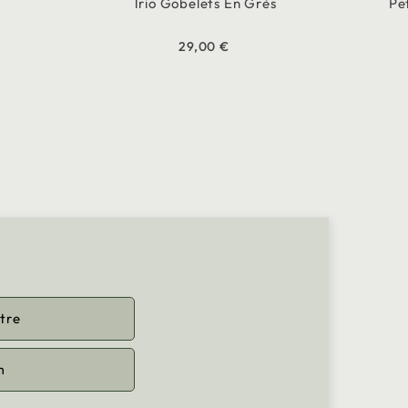
Trio Gobelets En Grès
Pe
29,00 €
tre
m