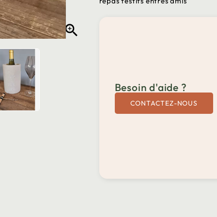
repas festifs entres amis

Besoin d'aide ?
CONTACTEZ-NOUS