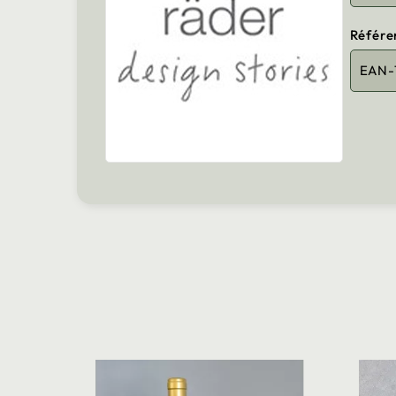
Référe
EAN-