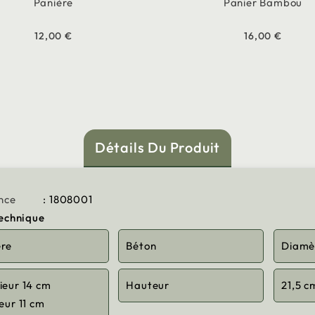
Panière
Panier Bambou
12,00 €
16,00 €
Détails Du Produit
nce
: 1808001
technique
ère
Béton
Diamè
ieur 14 cm
Hauteur
21,5 c
ieur 11 cm