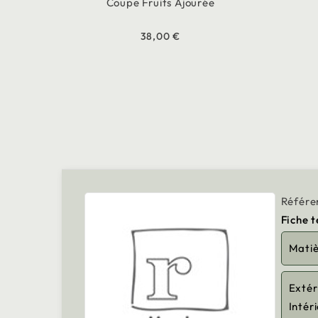
Coupe Fruits Ajourée
38,00 €
Référe
Fiche 
Mati
Extér
Intér