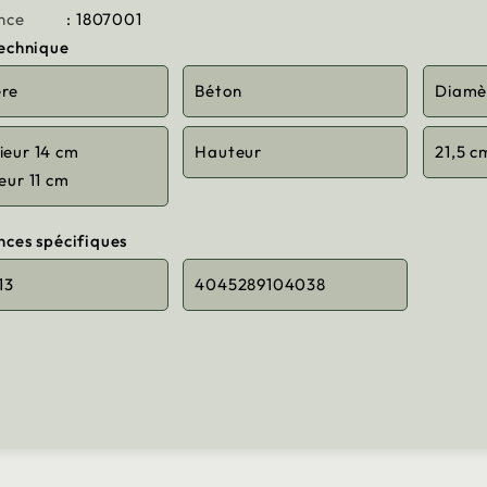
nce
: 1807001
technique
ère
Béton
Diamè
ieur 14 cm
Hauteur
21,5 c
ieur 11 cm
nces spécifiques
13
4045289104038