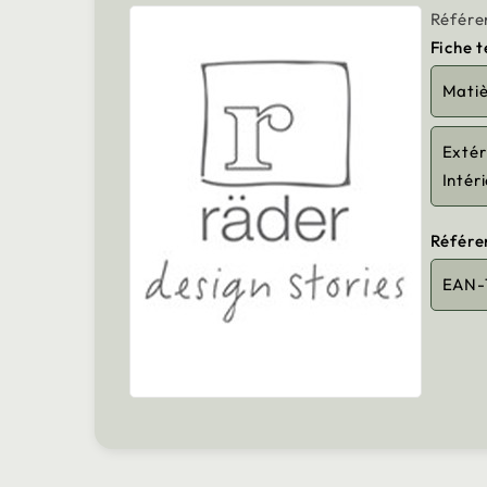
Référe
Fiche 
Mati
Extér
Intér
Référe
EAN-