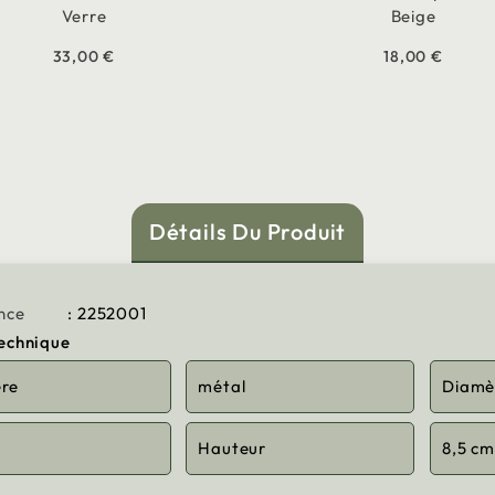
Verre
Beige
33,00 €
18,00 €
Détails Du Produit
nce
: 2252001
technique
ère
métal
Diamè
m
Hauteur
8,5 cm