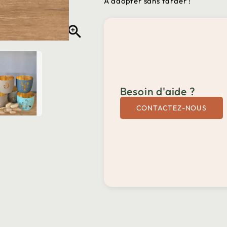
A adopter sans tarder !

Besoin d'aide ?
CONTACTEZ-NOUS