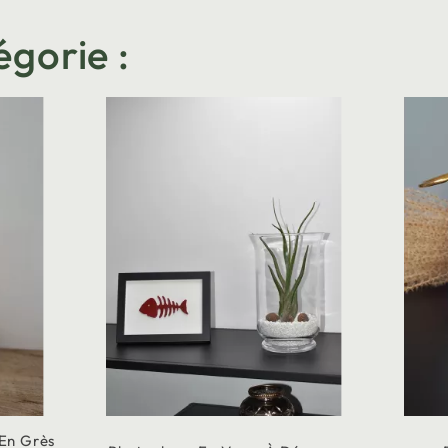
égorie :
 En Grès