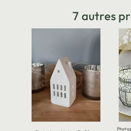
7 autres p
Photop