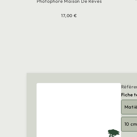
Photophore Maison De Rêves
17,00 €
Référe
Fiche 
Mati
10 c