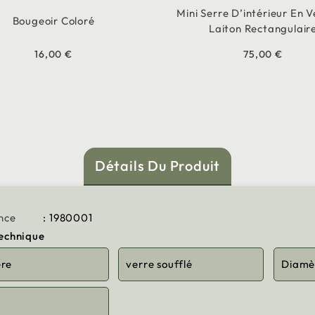
Mini Serre D’intérieur En V
Bougeoir Coloré
Laiton Rectangulair
16,00 €
75,00 €
Détails Du Produit
nce
: 1980001
technique
ère
verre soufflé
Diamè
m