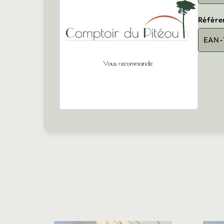
Référe
EAN-