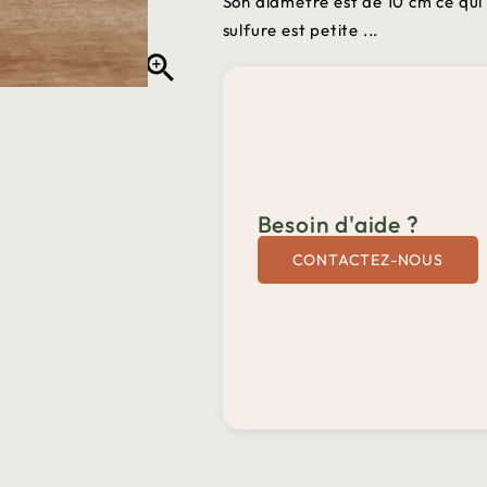
Son diamètre est de 10 cm ce qui 
sulfure est petite ...

Besoin d'aide ?
CONTACTEZ-NOUS