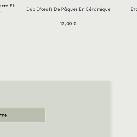
erre Et
Duo D’œufs De Pâques En Céramique
Et
e
12,00 €
tre