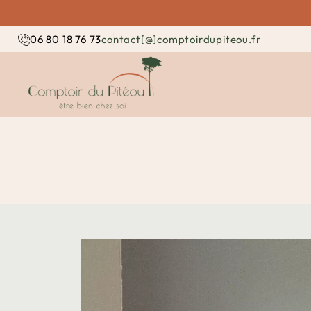
contact[@]comptoirdupiteou.fr
06 80 18 76 73