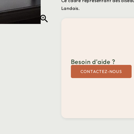
Ce cadre représentant des oiseau
Landais.

Besoin d'aide ?
CONTACTEZ-NOUS