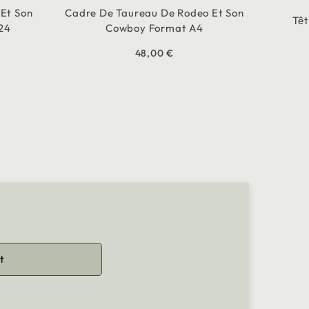
Et Son
Cadre De Taureau De Rodeo Et Son
Tê
 24
Cowboy Format A4
48,00 €
t