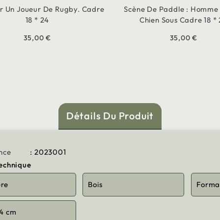
r Un Joueur De Rugby. Cadre
Scène De Paddle : Homme 
18 * 24
Chien Sous Cadre 18 *
35,00 €
35,00 €
Détails Du Produit
nce
: 2023001
technique
ère
Bois
Forma
24 cm