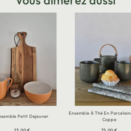
Vous aimerez aussi
Ensemble À Thé En Porcelai
nsemble Petit Dejeuner
Coppa
23,00 €
75,00 €