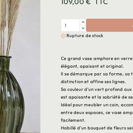
109,00 €
TTC
Rupture de stock

Ce grand vase amphore en verre m
élégant, apaisant et original.
Il se démarque par sa forme, sa ta
distinction et affine ses lignes.
Sa couleur d’un vert profond aux m
est apaisante et la sobriété de s
Idéal pour meubler un coin, acco
entre deux espaces, ce vase amph
facilement.
Habillé d’un bouquet de fleurs sei