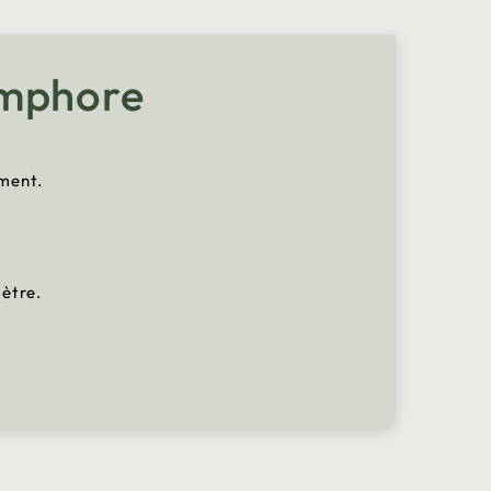
amphore
ement.
mètre.