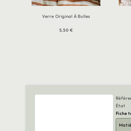
Verre Original À Bulles
5,50 €
Référe
État
Fiche 
Mati