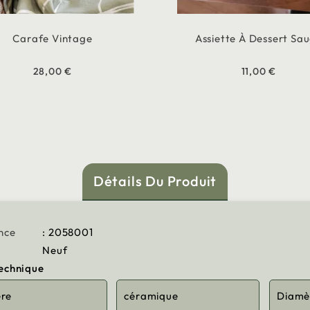
Carafe Vintage
Assiette À Dessert Sa
28,00 €
11,00 €
Détails Du Produit
nce
: 2058001
Neuf
technique
ère
céramique
Diamè