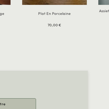
Assie
uge
Plat En Porcelaine
70,00 €
tre