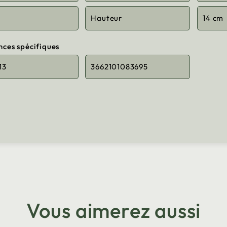
Hauteur
14 cm
nces spécifiques
13
3662101083695
Vous aimerez aussi