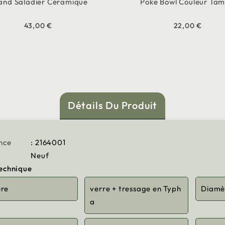
and Saladier Céramique
Poke Bowl Couleur Tam
43,00 €
22,00 €
Détails Du Produit
nce
: 2164001
Neuf
technique
ère
verre + tressage en Typh
Diamè
a