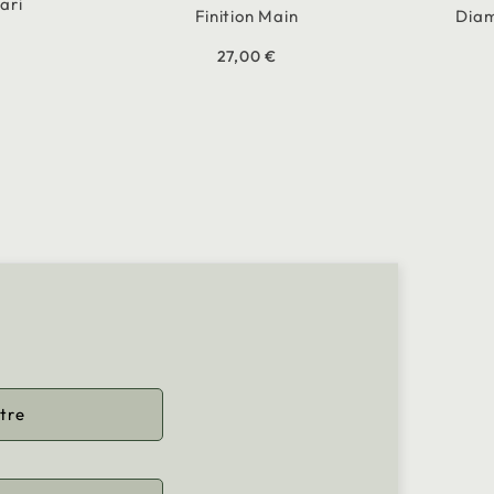
ari
Finition Main
Diam
27,00 €
tre