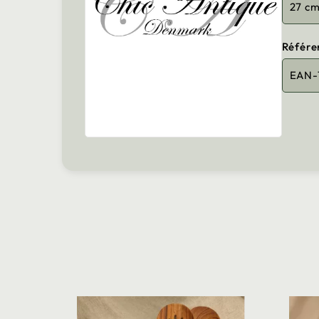
27 c
Référe
EAN-