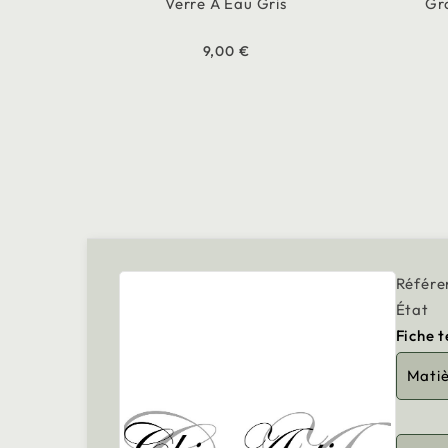
Verre À Eau Gris
Gr
9,00 €
Référe
État
Fiche 
Mati