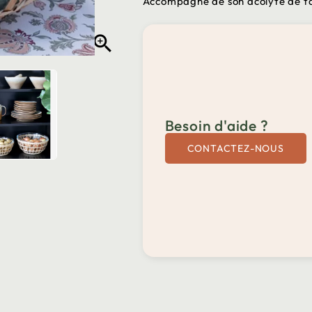
Accompagné de son acolyte de tai

Besoin d'aide ?
CONTACTEZ-NOUS