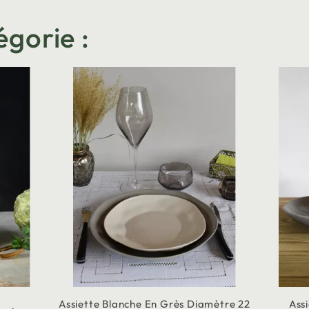
égorie :
Assiette Blanche En Grès Diamètre 22
Ass