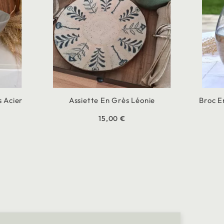
s Acier
Assiette En Grès Léonie
Broc E
15,00 €