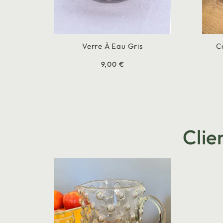
Verre À Eau Gris
C
9,00 €
Clie