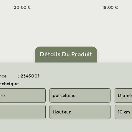
20,00 €
18,00 €
Détails Du Produit
nce
: 2343001
technique
ère
porcelaine
Diamè
Hauteur
10 cm