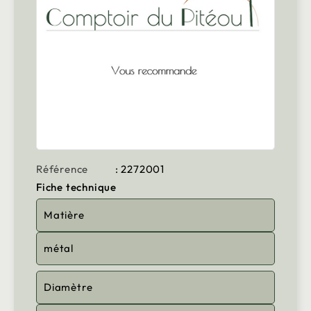
Référence
: 2272001
Fiche technique
Matière
métal
Diamètre