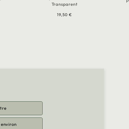
P
Transparent
19,50 €
tre
 environ