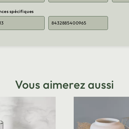
nces spécifiques
13
8432885400965
Vous aimerez aussi