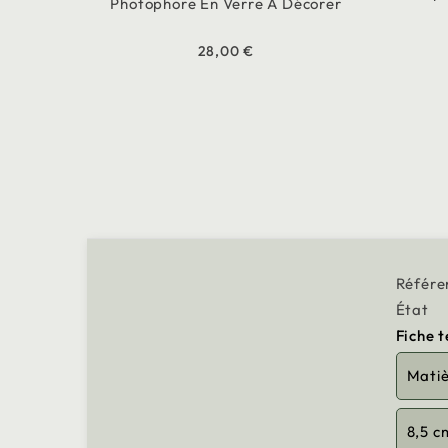
Photophore En Verre À Décorer
28,00 €
Référe
État
Fiche 
Mati
8,5 c