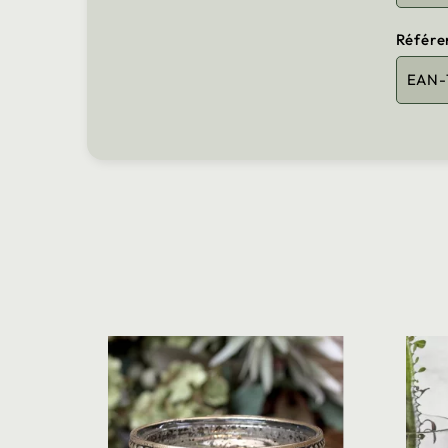
Référe
EAN-