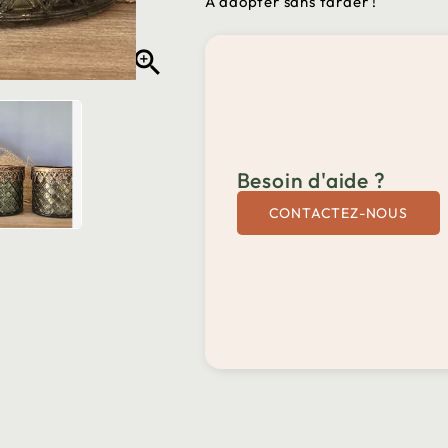
A adopter sans tarder !

Besoin d'aide ?
CONTACTEZ-NOUS