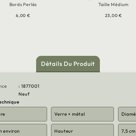
Bords Perlés
Taille Médium
6,00 €
23,00 €
Détails Du Produit
nce
: 1877001
Neuf
technique
ère
Verre + métal
Diamè
m environ
Hauteur
7,5 cm