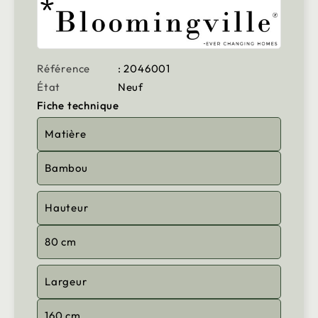
Référence
: 2046001
État
Neuf
Fiche technique
Matière
Bambou
Hauteur
80 cm
Largeur
160 cm