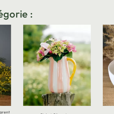
égorie :
parent