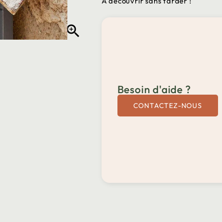
A découvrir sans tarder !

Besoin d'aide ?
CONTACTEZ-NOUS