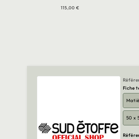
115,00 €
Référe
Fiche 
Mati
50 x 
Référe