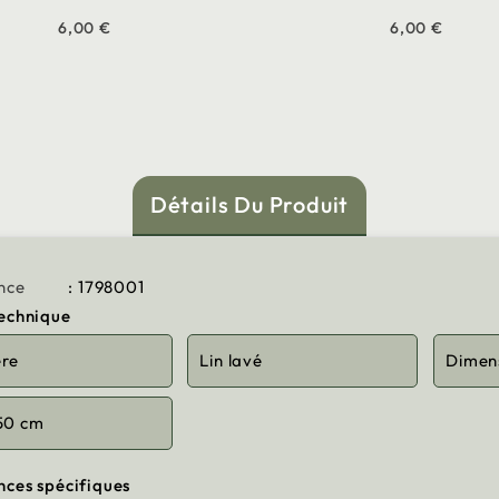
6,00 €
6,00 €
Détails Du Produit
nce
: 1798001
technique
ère
Lin lavé
Dimen
50 cm
nces spécifiques