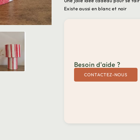
Une jolie idée cadeau pour se fair
Existe aussi en blanc et noir

Besoin d'aide ?
CONTACTEZ-NOUS