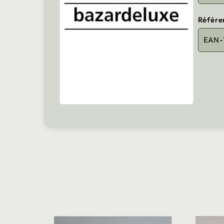
Référe
EAN-