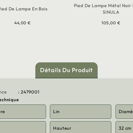
Pied De Lampe Métal Noir
Pied De Lampe En Bois
SINULA
44,00 €
105,00 €
Détails Du Produit
nce
: 2479001
technique
ère
Lin
Diamè
Hauteur
32 cm