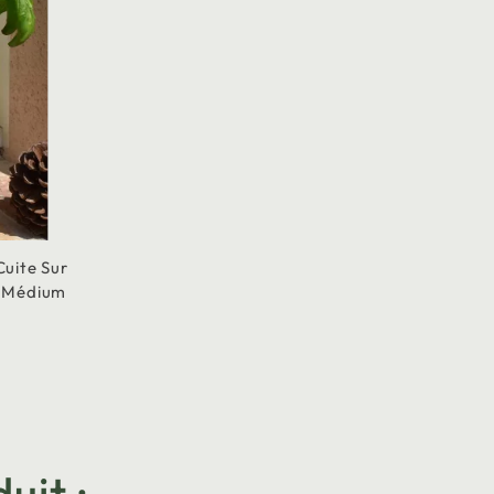
Cuite Sur
e Médium
uit :