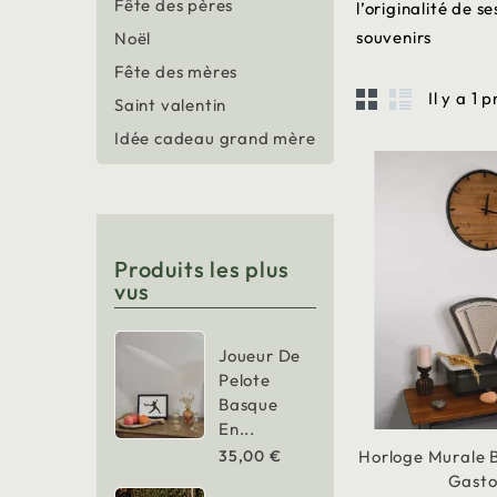
Fête des pères
l’originalité de 
souvenirs
Noël
Fête des mères
Il y a 1 
Saint valentin
Idée cadeau grand mère
Produits les plus
vus
Joueur De
Pelote
Basque
En...
35,00 €
Horloge Murale B
Gast