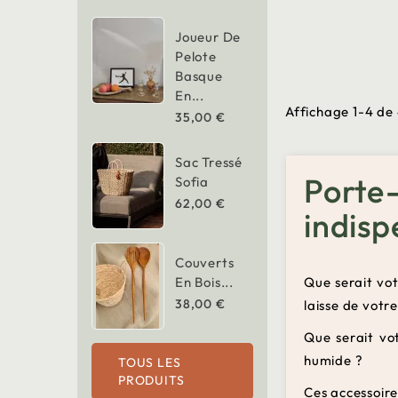
Joueur De
Pelote
Basque
En...
Affichage 1-4 de 
35,00 €
Sac Tressé
Port
Sofia
62,00 €
indisp
Couverts
En Bois...
Que serait vo
38,00 €
laisse de votr
Que serait vo
humide ?
TOUS LES
PRODUITS
Ces accessoire