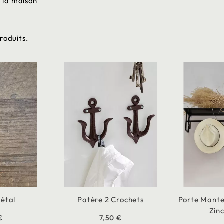
 la maison
produits.
étal
Patère 2 Crochets
Porte Mante
Zinc
€
7,50 €