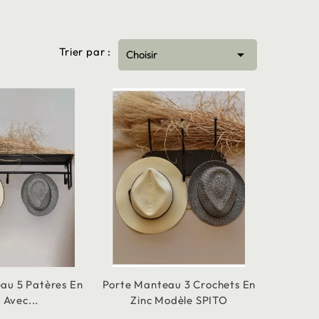
Trier par :

Choisir
au 5 Patères En
Porte Manteau 3 Crochets En
 Avec...
Zinc Modèle SPITO