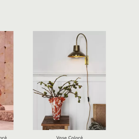
loré
Vase Coloré