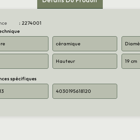
nce
: 2274001
technique
ère
céramique
Diamè
Hauteur
19 cm
nces spécifiques
13
4030195618120