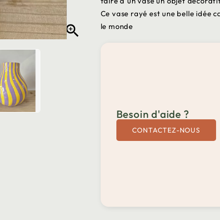
faire d'un vase un objet décoratif
Ce vase rayé est une belle idée c
le monde

Besoin d'aide ?
CONTACTEZ-NOUS