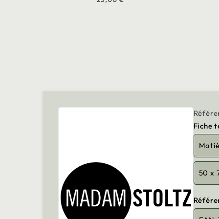
Référe
Fiche 
Mati
50 x
Référe