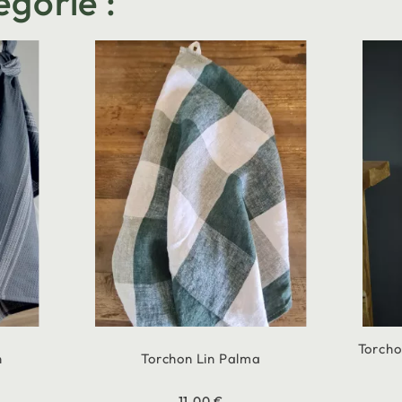
égorie :
Torcho
n
Torchon Lin Palma
11,00 €