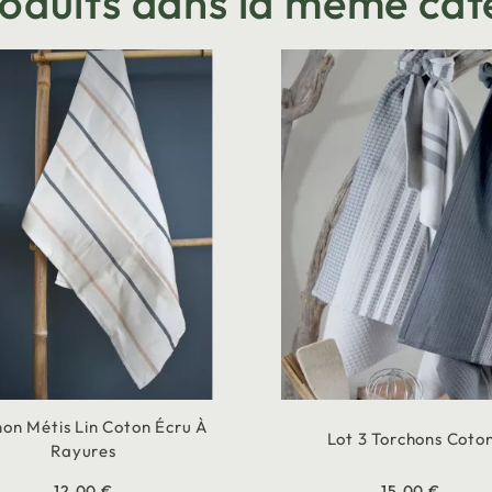
roduits dans la même cat
hon Métis Lin Coton Écru À
Lot 3 Torchons Coto
Rayures
12,00 €
15,00 €