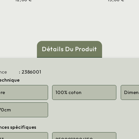
Détails Du Produit
nce
: 2386001
technique
ère
100% coton
Dimen
 70cm
nces spécifiques