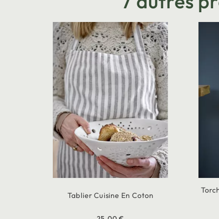
7 autres p
Torc
Tablier Cuisine En Coton
25,00 €