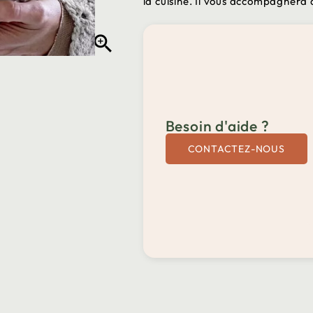
la cuisine. Il vous accompagnera

Besoin d'aide ?
CONTACTEZ-NOUS