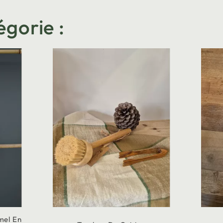
égorie :
mel En