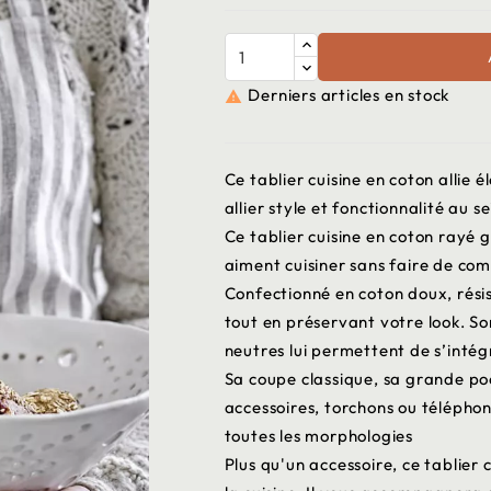
Derniers articles en stock

Ce tablier cuisine en coton allie 
allier style et fonctionnalité au se
Ce tablier cuisine en coton rayé 
aiment cuisiner sans faire de com
Confectionné en coton doux, rési
tout en préservant votre look. So
neutres lui permettent de s’inté
Sa coupe classique, sa grande poc
accessoires, torchons ou téléphone
toutes les morphologies
Plus qu'un accessoire, ce tablier 