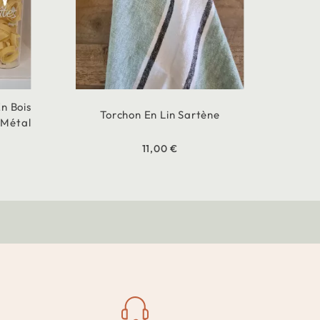
n Bois
Torchon En Lin Sartène
 Métal
11,00 €