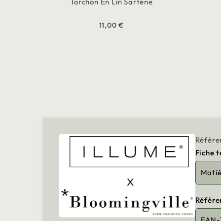
Torchon En Lin Sartène
11,00 €
Référe
Fiche 
Mati
Référe
EAN-