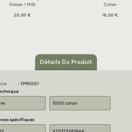
Glaise / Milk
Coton
20,00 €
18,00 €
Détails Du Produit
nce
: 1990001
technique
ère
100% coton
nces spécifiques
13
5711173297948