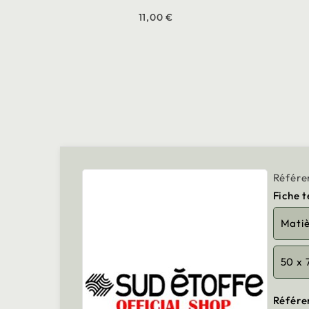
11,00 €
Référe
Fiche 
Mati
50 x 
Référe