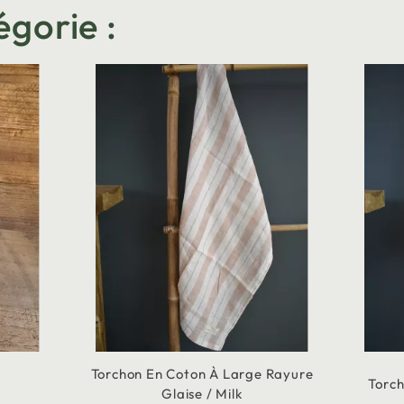
égorie :
Torchon En Coton À Large Rayure
Torch
Glaise / Milk