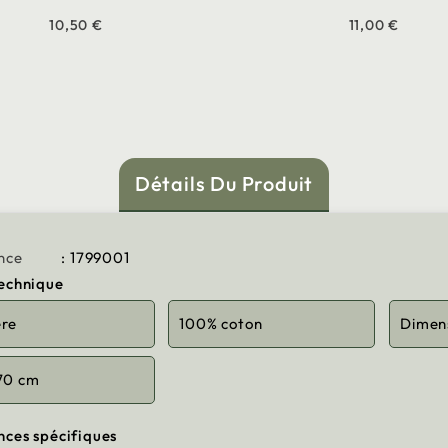
10,50 €
11,00 €
Détails Du Produit
nce
: 1799001
technique
ère
100% coton
Dimen
70 cm
nces spécifiques