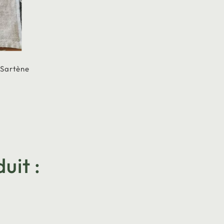
 Sartène
uit :