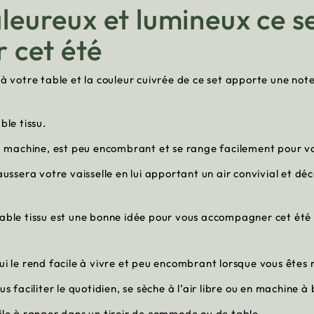
aleureux et lumineux ce se
r cet été
 à votre table et la couleur cuivrée de ce set apporte une not
ble tissu.
la machine, est peu encombrant et se range facilement pour vou
haussera votre vaisselle en lui apportant un air convivial et d
table tissu est une bonne idée pour vous accompagner cet été
qui le rend facile à vivre et peu encombrant lorsque vous ête
us faciliter le quotidien, se sèche à l’air libre ou en machine
cile à ranger dans un tiroir de commode ou de table