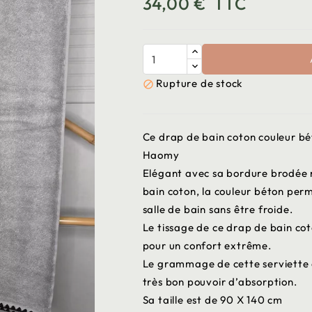
34,00 €
TTC
Rupture de stock

Ce drap de bain coton couleur bét
Haomy
Elégant avec sa bordure brodée n
bain coton, la couleur béton per
salle de bain sans être froide.
Le tissage de ce drap de bain co
pour un confort extrême.
Le grammage de cette serviette d
très bon pouvoir d’absorption.
Sa taille est de 90 X 140 cm