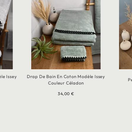
le Issey
Drap De Bain En Coton Modèle Issey
P
Couleur Céladon
34,00 €