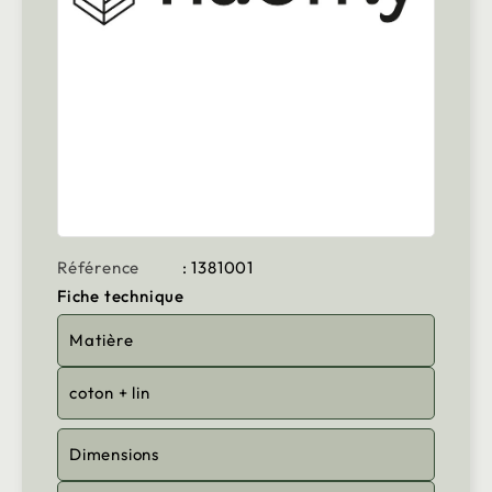
Référence
: 1381001
Fiche technique
Matière
coton + lin
Dimensions