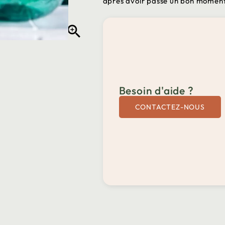
après avoir passé un bon momen

Besoin d'aide ?
CONTACTEZ-NOUS