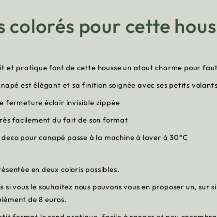
s colorés pour cette hous
é
it et pratique font de cette housse un atout charme pour fau
napé est élégant et sa finition soignée avec ses petits volants
 fermeture éclair invisible zippée
très facilement du fait de son format
in deco pour canapé passe à la machine à laver à 30°C
ésentée en deux coloris possibles.
 si vous le souhaitez nous pouvons vous en proposer un, sur 
plément de 8 euros.
etit format le rend pratique, facile à ranger et peu encombr