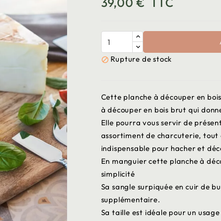
39,00 €
TTC
Rupture de stock

Cette planche à découper en boi
à découper en bois brut qui donne
Elle pourra vous servir de prése
assortiment de charcuterie, tout 
indispensable pour hacher et dé
En manguier cette planche à déc
simplicité
Sa sangle surpiquée en cuir de b
supplémentaire.
Sa taille est idéale pour un usag