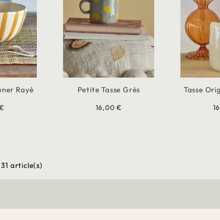
euner Rayé
Petite Tasse Grès
Tasse Ori
 €
16,00 €
1
31 article(s)