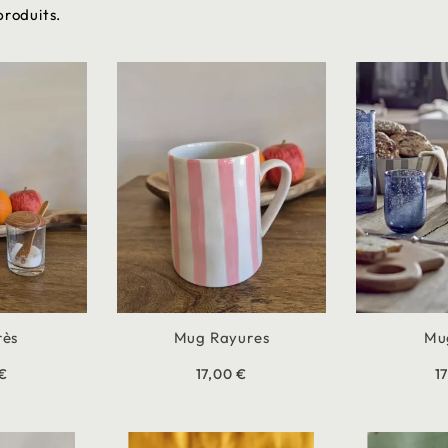
 produits.
rès
Mug Rayures
Mu
 €
17,00 €
1