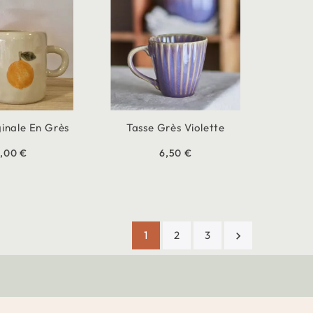
ginale En Grès
Tasse Grès Violette
6,00 €
6,50 €
1
2
3
