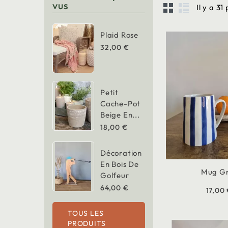
vus
Il y a 31
Plaid Rose
32,00 €
Petit
Cache-Pot
Beige En...
18,00 €
Décoration
En Bois De
Mug G
Golfeur
64,00 €
17,00
TOUS LES
PRODUITS