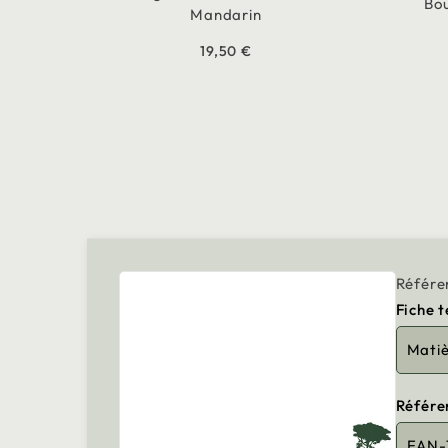
Bou
Mandarin
19,50 €
Référe
Fiche 
Mati
Référe
EAN-