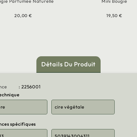
gie Parfumée Naturelle
Mini Bougie
20,00 €
19,50 €
Détails Du Produit
nce
: 2256001
technique
ère
cire végétale
nces spécifiques
13
5039143004311